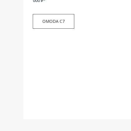
000 ₽
*
OMODA C7