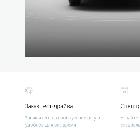
Заказ тест-драйва
Спецп
Запишитесь на пробную поездку в
Узнайте 
удобное для вас время
специал