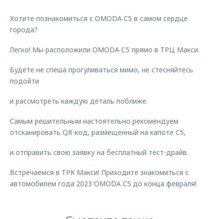
Страхование
Клиентская поддержка
Обратная связь
Хотите познакомиться с OMODA C5 в самом сердце
Кредитный калькулятор
O&J Автоклуб
города?
Аксессуары
Клуб владельцев OMODA
Легко! Мы расположили OMODA C5 прямо в ТРЦ Макси.
Одежда и сувениры
Приложение O&J
Будете не спеша прогуливаться мимо, не стесняйтесь
Оригинальные аксессуары
подойти
Аксессуары
Запчасти
Одежда и сувениры
и рассмотреть каждую деталь поближе.
Трейд-ин
Оригинальные аксессуары
Самым решительным настоятельно рекомендуем
Калькулятор трейд-ин
Запчасти
отсканировать QR-код, размещенный на капоте C5,
и отправить свою заявку на бесплатный тест-драйв.
Встречаемся в ТРК Макси! Приходите знакомиться с
автомобилем года 2023 OMODA C5 до конца февраля!