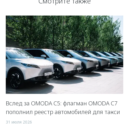
Смотрите также
Вслед за OMODA C5: флагман OMODA C7
С
пополнил реестр автомобилей для такси
п
а
31 июля 2026