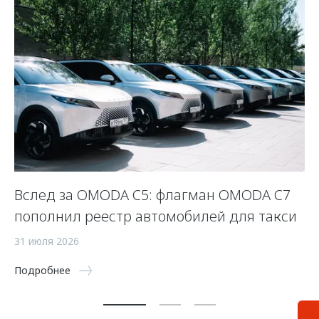
Вслед за OMODA C5: флагман OMODA C7
С
пополнил реестр автомобилей для такси
п
а
31 июля 2026
5 
Подробнее
По