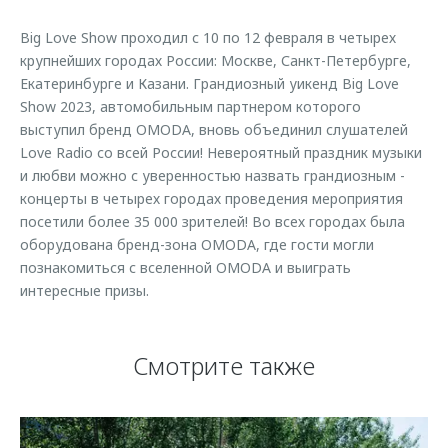
Страхование
Клиентская поддержка
Обратная связь
Big Love Show проходил с 10 по 12 февраля в четырех
Кредитный калькулятор
O&J Автоклуб
крупнейших городах России: Москве, Санкт-Петербурге,
Екатеринбурге и Казани. Грандиозный уикенд Big Love
Аксессуары
Клуб владельцев OMODA
Show 2023, автомобильным партнером которого
Одежда и сувениры
Приложение O&J
выступил бренд OMODA, вновь объединил слушателей
Love Radio со всей России! Невероятный праздник музыки
Оригинальные аксессуары
Аксессуары
и любви можно с уверенностью назвать грандиозным -
Запчасти
концерты в четырех городах проведения мероприятия
Одежда и сувениры
посетили более 35 000 зрителей! Во всех городах была
Трейд-ин
Оригинальные аксессуары
оборудована бренд-зона OMODA, где гости могли
Калькулятор трейд-ин
Запчасти
познакомиться с вселенной OMODA и выиграть
интересные призы.
Смотрите также