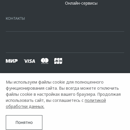
Онлайн-сервисы
platformId=alfasite
Кредит предоставляет АО Альфа-Банк. ИНН
7728168971 ОГРН 1027700067328 место нахождение 107078, г.
Москва, ул. Каланчевская, д. 27. Ген.лицензия ЦБ РФ № 1326 от
КОНТАКТЫ
16.01.2015. Предложение ограничено и не является публичной
офертой.
Мы используем файлы cookie для полноценного
функционирования сайта. Вы всегда можете отключить
Горячая линия OMODA:
+7 (8142) 59-33-98
файлы cookie в настройках вашего браузера. Продолжая
использовать сайт, вы соглашаетесь с
политикой
© 2026 К-Моторс
обработки данных.
Модельный ряд
Архивные модели
Контакты
Правовая информация
Понятно