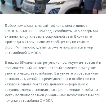
Страхование
Клиентская поддержка
Обратная связь
Кредитный калькулятор
O&J Автоклуб
Аксессуары
Клуб владельцев OMODA
Добро пожаловать на сайт официального дилера
Одежда и сувениры
Приложение O&J
OMODA К-МОТОРС! Мы рады сообщить, что теперь мы
Оригинальные аксессуары
активно присутствуем в социальной сети ВКонтакте!
Аксессуары
Присоединяйтесь к нашему сообществу по ссылке:
Запчасти
vk.com/km_omoda
, где вы сможете погрузиться в мир
Одежда и сувениры
автомобилей OMODA.
Трейд-ин
Оригинальные аксессуары
Калькулятор трейд-ин
Запчасти
В нашем ВК-канале мы регулярно публикуем интересный и
познавательный контент, который поможет вам лучше
узнать о наших автомобилях. Вы узнаете о современных
технологиях, дизайне, преимуществах и особенностях
каждой модели. Мы также делимся информации о
текущих акциях и специальных предложениях, чтобы вы
могли воспользоваться уникальными возможностями при
покупке автомобиля OMODA.