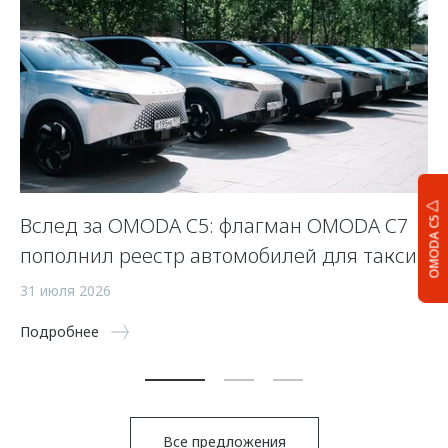
Вслед за OMODA C5: флагман OMODA C7
С
OMODA C5
пополнил реестр автомобилей для такси
п
а
31 июля 2026
5 
Подробнее
По
Все предложения