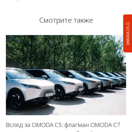
Смотрите также
OMODA C5
Вслед за OMODA C5: флагман OMODA C7
С