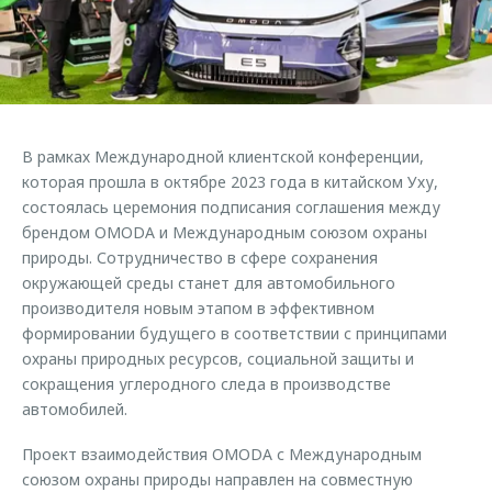
Страхование
Клиентская поддержка
Обратная связь
Кредитный калькулятор
O&J Автоклуб
Аксессуары
Клуб владельцев OMODA
Одежда и сувениры
Приложение O&J
В рамках Международной клиентской конференции,
Оригинальные аксессуары
которая прошла в октябре 2023 года в китайском Уху,
Аксессуары
Запчасти
состоялась церемония подписания соглашения между
Одежда и сувениры
брендом OMODA и Международным союзом охраны
Трейд-ин
Оригинальные аксессуары
природы. Сотрудничество в сфере сохранения
окружающей среды станет для автомобильного
Калькулятор трейд-ин
Запчасти
производителя новым этапом в эффективном
формировании будущего в соответствии с принципами
охраны природных ресурсов, социальной защиты и
сокращения углеродного следа в производстве
автомобилей.
Проект взаимодействия OMODA с Международным
союзом охраны природы направлен на совместную