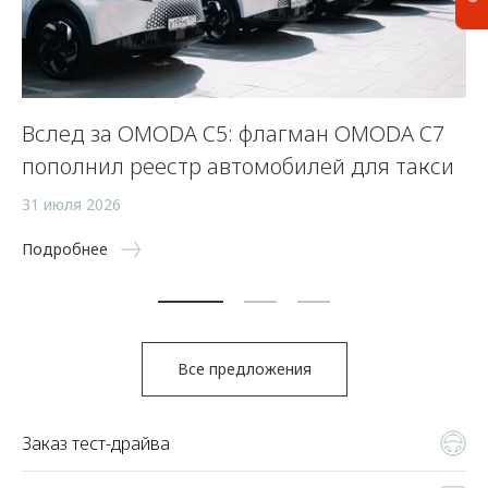
Вслед за OMODA C5: флагман OMODA C7
С
пополнил реестр автомобилей для такси
п
а
31 июля 2026
5 
Подробнее
По
Все предложения
Заказ тест-драйва