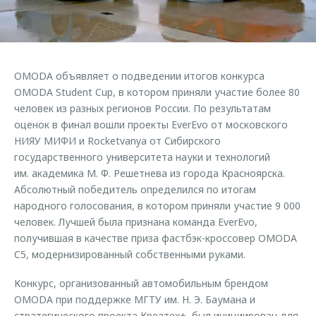
Страхование
Клиентская поддержка
Обратная связь
Кредитный калькулятор
O&J Автоклуб
Аксессуары
Клуб владельцев OMODA
OMODA объявляет о подведении итогов конкурса
Одежда и сувениры
Приложение O&J
OMODA Student Cup, в котором приняли участие более 80
Оригинальные аксессуары
человек из разных регионов России. По результатам
Аксессуары
оценок в финал вошли проекты EverEvo от московского
Запчасти
НИЯУ МИФИ и Rocketvanya от Сибирского
Одежда и сувениры
государственного университета науки и технологий
Трейд-ин
Оригинальные аксессуары
им. академика М. Ф. Решетнева из города Красноярска.
Калькулятор трейд-ин
Запчасти
Абсолютный победитель определился по итогам
народного голосования, в котором приняли участие 9 000
человек. Лучшей была признана команда EverEvo,
получившая в качестве приза фастбэк-кроссовер OMODA
C5, модернизированный собственными руками.
Конкурс, организованный автомобильным брендом
OMODA при поддержке МГТУ им. Н. Э. Баумана и
стратегического проекта Креатех+, был инициирован для