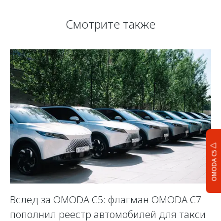
Смотрите также
OMODA C5
Вслед за OMODA C5: флагман OMODA C7
С
пополнил реестр автомобилей для такси
п