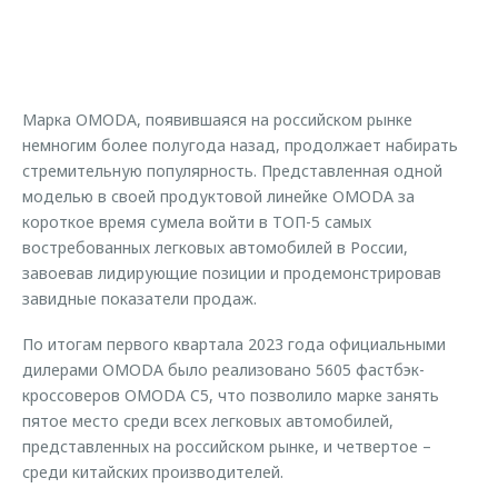
Страхование
Клиентская поддержка
Обратная связь
Кредитный калькулятор
O&J Автоклуб
Аксессуары
Клуб владельцев OMODA
Марка OMODA, появившаяся на российском рынке
Одежда и сувениры
Приложение O&J
немногим более полугода назад, продолжает набирать
Оригинальные аксессуары
стремительную популярность. Представленная одной
Аксессуары
моделью в своей продуктовой линейке OMODA за
Запчасти
короткое время сумела войти в ТОП-5 самых
Одежда и сувениры
востребованных легковых автомобилей в России,
Трейд-ин
Оригинальные аксессуары
завоевав лидирующие позиции и продемонстрировав
Калькулятор трейд-ин
Запчасти
завидные показатели продаж.
По итогам первого квартала 2023 года официальными
дилерами OMODA было реализовано 5605 фастбэк-
кроссоверов OMODA C5, что позволило марке занять
пятое место среди всех легковых автомобилей,
представленных на российском рынке, и четвертое –
среди китайских производителей.