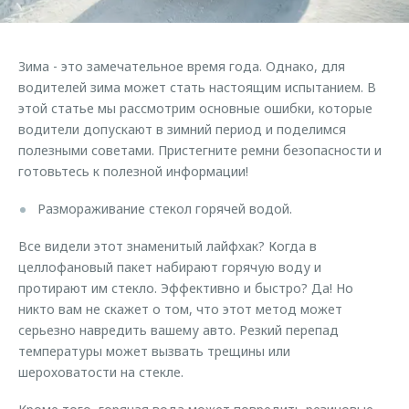
Страхование
Клиентская поддержка
Обратная связь
Кредитный калькулятор
O&J Автоклуб
Зима - это замечательное время года. Однако, для
Аксессуары
Клуб владельцев OMODA
водителей зима может стать настоящим испытанием. В
этой статье мы рассмотрим основные ошибки, которые
Одежда и сувениры
Приложение O&J
водители допускают в зимний период и поделимся
Оригинальные аксессуары
полезными советами. Пристегните ремни безопасности и
Аксессуары
Запчасти
готовьтесь к полезной информации!
Одежда и сувениры
Трейд-ин
Размораживание стекол горячей водой.
Оригинальные аксессуары
Калькулятор трейд-ин
Запчасти
Все видели этот знаменитый лайфхак? Когда в
целлофановый пакет набирают горячую воду и
протирают им стекло. Эффективно и быстро? Да! Но
никто вам не скажет о том, что этот метод может
серьезно навредить вашему авто. Резкий перепад
температуры может вызвать трещины или
шероховатости на стекле.