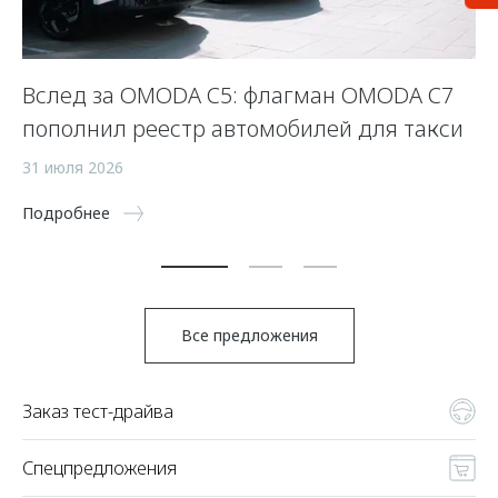
Вслед за OMODA C5: флагман OMODA C7
С
пополнил реестр автомобилей для такси
п
а
31 июля 2026
5 
Подробнее
По
Все предложения
Заказ тест-драйва
Спецпредложения