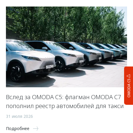
OMODA C5
Вслед за OMODA C5: флагман OMODA C7
С
пополнил реестр автомобилей для такси
п
а
31 июля 2026
5 
Подробнее