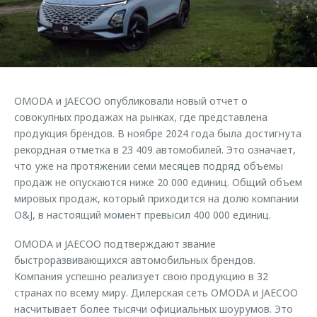
Страхование
Клиентская поддержка
Обратная связь
Кредитный калькулятор
O&J Автоклуб
Аксессуары
Клуб владельцев OMODA
Одежда и сувениры
Приложение O&J
OMODA и JAECOO опубликовали новый отчет о
Оригинальные аксессуары
совокупных продажах на рынках, где представлена
Аксессуары
Запчасти
продукция брендов. В ноябре 2024 года была достигнута
Одежда и сувениры
рекордная отметка в 23 409 автомобилей. Это означает,
Трейд-ин
Оригинальные аксессуары
что уже на протяжении семи месяцев подряд объемы
продаж не опускаются ниже 20 000 единиц. Общий объем
Калькулятор трейд-ин
Запчасти
мировых продаж, который приходится на долю компании
O&J, в настоящий момент превысил 400 000 единиц.
OMODA и JAECOO подтверждают звание
быстроразвивающихся автомобильных брендов.
Компания успешно реализует свою продукцию в 32
странах по всему миру. Дилерская сеть OMODA и JAECOO
насчитывает более тысячи официальных шоурумов. Это