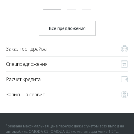
По
Все предложения
Заказ тест-драйва
Спецпредложения
Расчет кредита
Запись на сервис
¹ Указана максимальная цена перепродажи с учетом всех выгод на
автомобиль OMODA C5 (ОМОДА Ц5) комплектации Актив 1.5Т