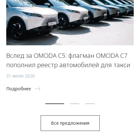
Вслед за OMODA C5: флагман OMODA C7
С
пополнил реестр автомобилей для такси
п
а
31 июля 2026
5 
Подробнее
По
Все предложения