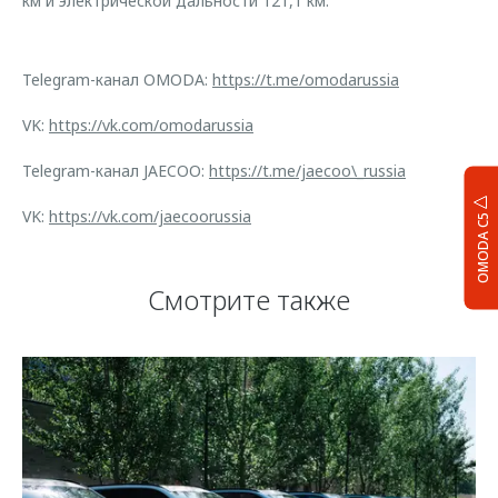
км и электрической дальности 121,1 км.
Telegram-канал OMODA:
https://t.me/omodarussia
VK:
https://vk.com/omodarussia
Telegram-канал JAECOO:
https://t.me/jaecoo\_russia
VK:
https://vk.com/jaecoorussia
OMODA C5
Смотрите также