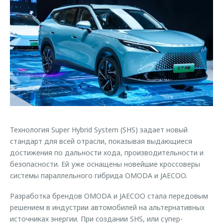
Страхование
Клиентская поддержка
Обратная связь
Кредитный калькулятор
O&J Автоклуб
Аксессуары
Клуб владельцев OMODA
Одежда и сувениры
Приложение O&J
Оригинальные аксессуары
Аксессуары
Запчасти
Одежда и сувениры
Трейд-ин
Оригинальные аксессуары
Технология Super Hybrid System (SHS) задает новый
Калькулятор трейд-ин
Запчасти
стандарт для всей отрасли, показывая выдающиеся
достижения по дальности хода, производительности и
безопасности. Ей уже оснащены новейшие кроссоверы
системы параллельного гибрида OMODA и JAECOO.
Разработка брендов OMODA и JAECOO стала передовым
решением в индустрии автомобилей на альтернативных
источниках энергии. При создании SHS, или супер-