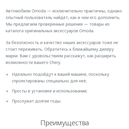
Страхование
Клиентская поддержка
Обратная связь
Автомобили Omoda — исключительно практичны, однако
Кредитный калькулятор
O&J Автоклуб
опытный пользователь найдёт, как и чем его дополнить.
Мы предлагаем проверенные решения — товары из
Аксессуары
Клуб владельцев OMODA
каталога оригинальных аксессуаров Omoda.
Одежда и сувениры
Приложение O&J
За безопасность и качество наших аксессуаров тоже не
Оригинальные аксессуары
Аксессуары
стоит переживать. Обратитесь к ближайшему дилеру
Запчасти
марки. Вам с удовольствием расскажут, как расширить
Одежда и сувениры
возможности вашего Chery.
Трейд-ин
Оригинальные аксессуары
Идеально подойдут к вашей машине, поскольку
Калькулятор трейд-ин
Запчасти
спроектированы специально для неё;
Просты в установке и использовании;
Прослужат долгие годы.
Преимущества